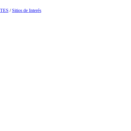
TES
/
Sitios de Interés