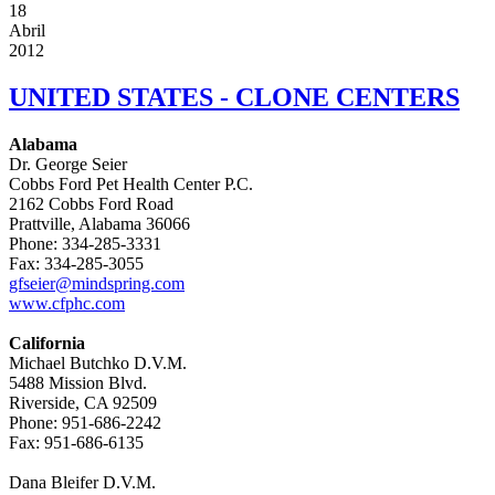
18
Abril
2012
UNITED STATES - CLONE CENTERS
Alabama
Dr. George Seier
Cobbs Ford Pet Health Center P.C.
2162 Cobbs Ford Road
Prattville, Alabama 36066
Phone: 334-285-3331
Fax: 334-285-3055
gfseier@mindspring.com
www.cfphc.com
California
Michael Butchko D.V.M.
5488 Mission Blvd.
Riverside, CA 92509
Phone: 951-686-2242
Fax: 951-686-6135
Dana Bleifer D.V.M.