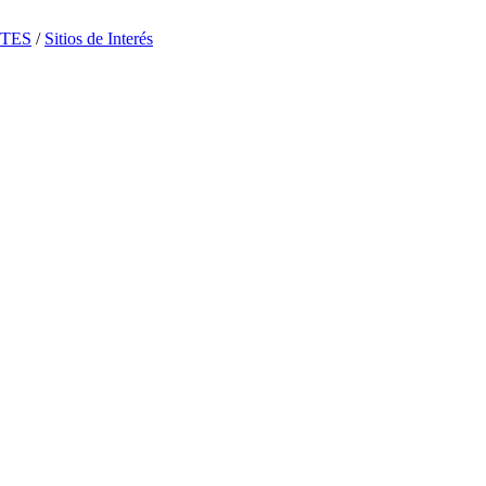
TES
/
Sitios de Interés